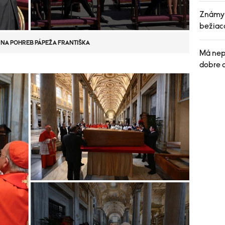
Známy f
bežiac
I NA POHREB PÁPEŽA FRANTIŠKA
Má nep
dobre 