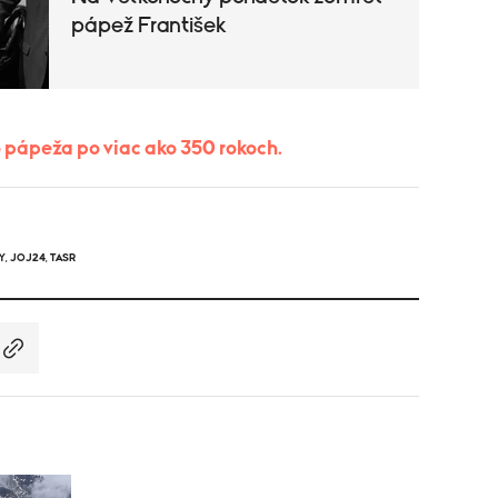
pápež František
ho pápeža po viac ako 350 rokoch.
Y
,
JOJ24
,
TASR