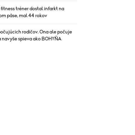
itness tréner dostal infarkt na
om páse, mal 44 rokov
očujúcich rodičov. Ona ale počuje
a navyše spieva ako BOHYŇA