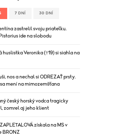
S
7 DNÍ
30 DNÍ
ntína zastrelil svoju priateľku.
istorius ide na slobodu
huslistka Veronika (†19) si siahla na
ši, nos a nechal si ODREZAŤ prsty.
 sa mení na mimozemšťana
ný český horský vodca tragicky
, zomrel aj jeho klient
APLETALOVÁ získala na MS v
ke BRONZ