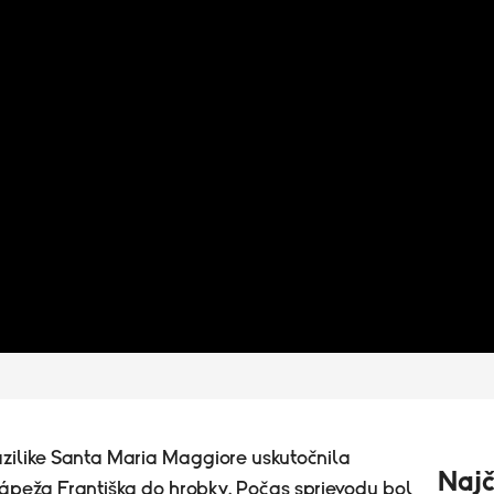
azilike Santa Maria Maggiore uskutočnila
Najč
ápeža Františka do hrobky. Počas sprievodu bol