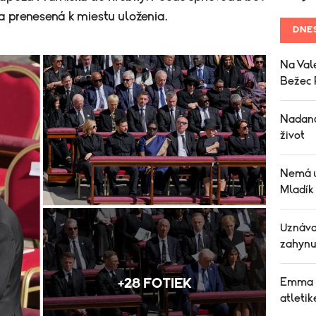
 prenesená k miestu uloženia.
DNE
Na Vale
Bežec P
Nadaná 
život
Nemá u
Mladík
Uznáva
zahynul
+28 FOTIEK
Emma Z
atleti