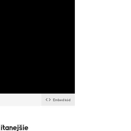
Embed kód
ítanejšie