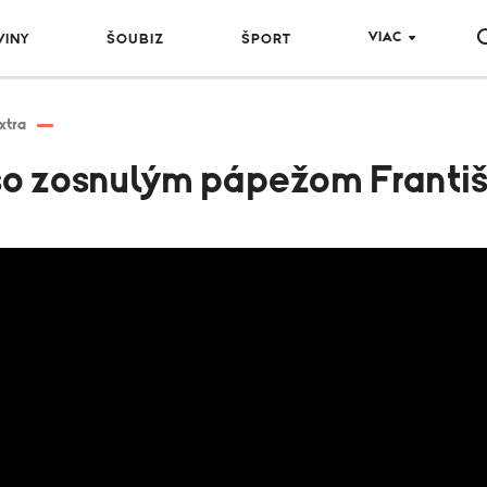
VIAC
VINY
ŠOUBIZ
ŠPORT
xtra
l so zosnulým pápežom Frant