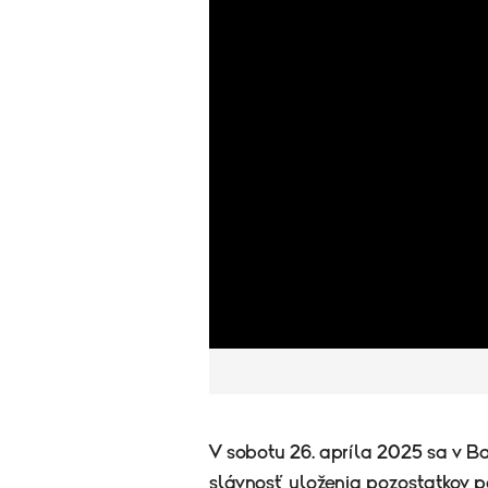
V sobotu 26. apríla 2025 sa v B
slávnosť uloženia pozostatkov p