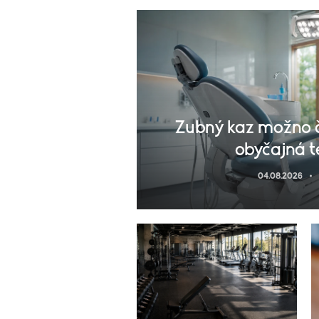
Zubný kaz možno č
obyčajná t
04.08.2026