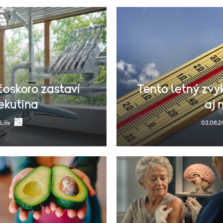
oskoro zastaví
Tento letný zvy
ekutina
aj 
Life
03.08.2