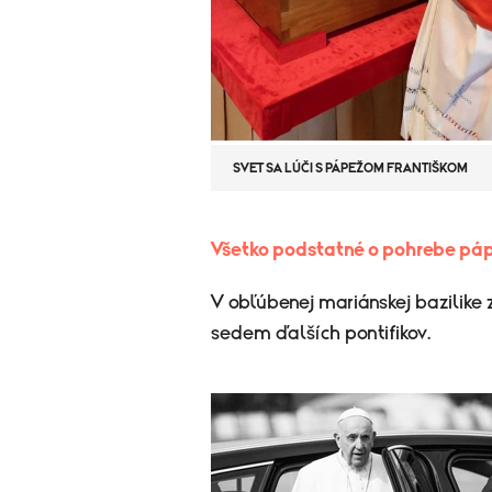
SVET SA LÚČI S PÁPEŽOM FRANTIŠKOM
​Všetko podstatné o pohrebe páp
V obľúbenej mariánskej bazilike z
sedem ďalších pontifikov.