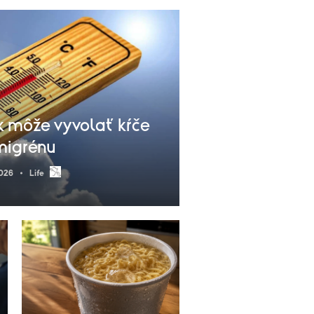
k môže vyvolať kŕče
migrénu
026
Life