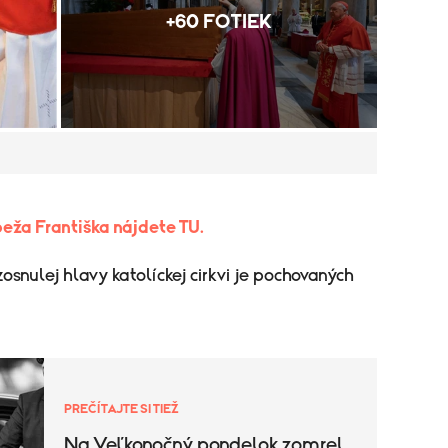
+60 FOTIEK
eža Františka nájdete TU.
osnulej hlavy katolíckej cirkvi je pochovaných
PREČÍTAJTE SI TIEŽ
Na Veľkonočný pondelok zomrel