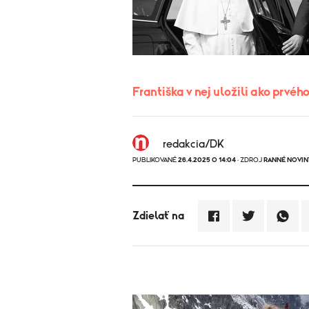
Františka v nej uložili ako prvé
redakcia/DK
PUBLIKOVANÉ
26.4.2025 O 14:04
· ZDROJ
RANNÉ NOVIN
Zdielať na